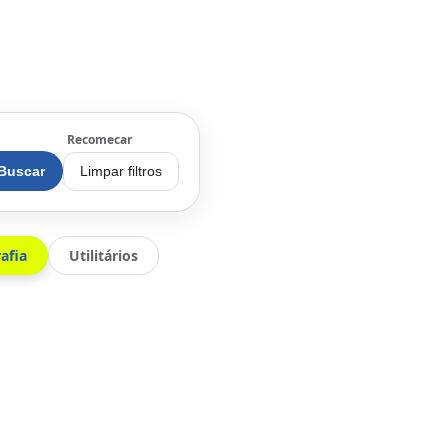
Recomecar
Buscar
Limpar filtros
afia
Utilitários