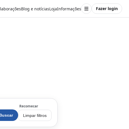
Fazer login
laborações
Blog e notícias
Loja
Informações
Recomecar
Buscar
Limpar filtros