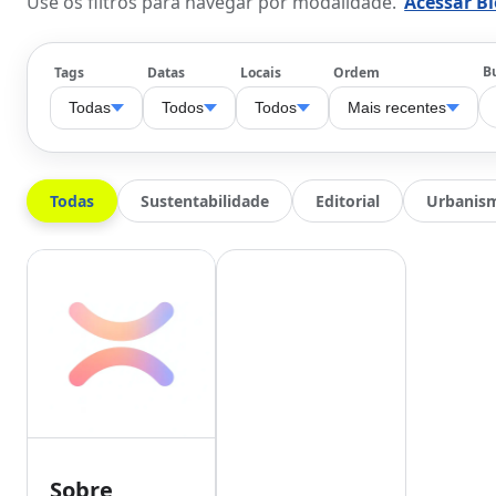
Use os filtros para navegar por modalidade.
Acessar Bl
B
Tags
Datas
Locais
Ordem
Todas
Todos
Todos
Mais recentes
Todas
Sustentabilidade
Editorial
Urbanis
Sobre