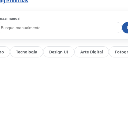
og e notícias
usca manual
mo
Tecnologia
Design UI
Arte Digital
Fotogr