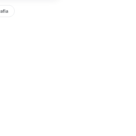
afia
Claro / Escuro