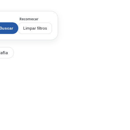
Recomecar
Buscar
Limpar filtros
afia