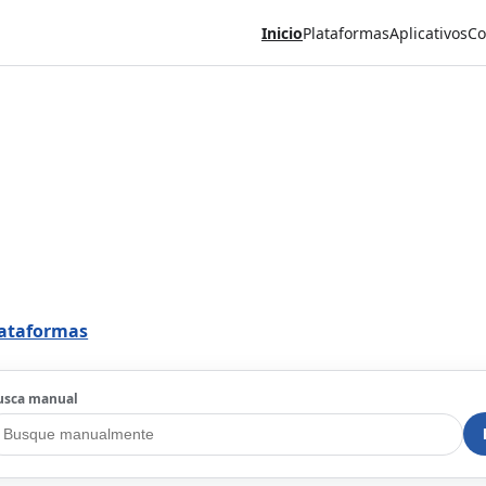
Inicio
Plataformas
Aplicativos
Co
lataformas
usca manual